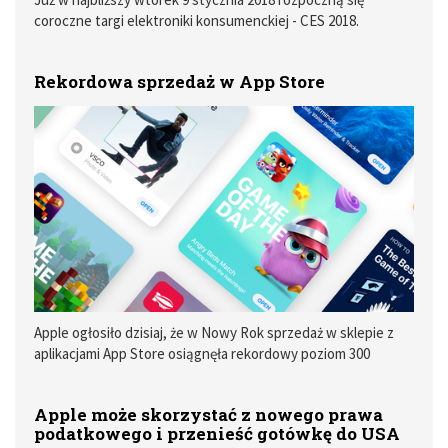
coroczne targi elektroniki konsumenckiej - CES 2018.
MyApple po raz czwarty będzie relacjonować to co dzieje się
w Las Vegas.
Rekordowa sprzedaż w App Store
Apple ogłosiło dzisiaj, że w Nowy Rok sprzedaż w sklepie z
aplikacjami App Store osiągnęła rekordowy poziom 300
milionów dolarów.
Apple może skorzystać z nowego prawa
podatkowego i przenieść gotówkę do USA