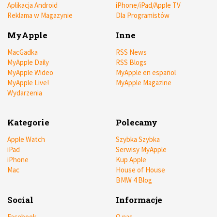
Aplikacja Android
iPhone/iPad/Apple TV
Reklama w Magazynie
Dla Programistów
MyApple
Inne
MacGadka
RSS News
MyApple Daily
RSS Blogs
MyApple Wideo
MyApple en español
MyApple Live!
MyApple Magazine
Wydarzenia
Kategorie
Polecamy
Apple Watch
Szybka Szybka
iPad
Serwisy MyApple
iPhone
Kup Apple
Mac
House of House
BMW 4 Blog
Social
Informacje
Facebook
O nas