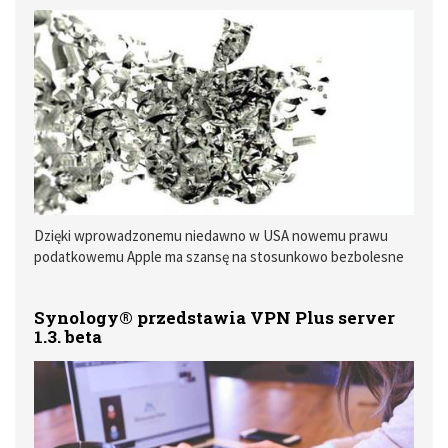
Dzięki wprowadzonemu niedawno w USA nowemu prawu
podatkowemu Apple ma szansę na stosunkowo bezbolesne
transfer gotówki do banków w swojej ojczyźnie. Zdaniem
analityków z GBH taki krok jest bardzo prawdopodobny.
Synology® przedstawia VPN Plus server
1.3. beta