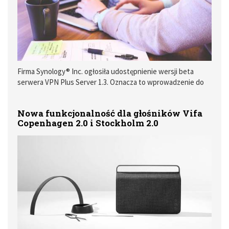
Firma Synology® Inc. ogłosiła udostępnienie wersji beta
serwera VPN Plus Server 1.3. Oznacza to wprowadzenie do
oferty Synology Router zdalnego, nie wymagające
instalowania aplikacji klienckiej na komputery stacjonarne
Nowa funkcjonalność dla głośników Vifa
oraz możliwość generacji wyczerpujących raportów
Copenhagen 2.0 i Stockholm 2.0
dotyczących ruchu sieciowego, umożliwiających
administratorom IT kontrolowanie użycia każdej usługi VPN.